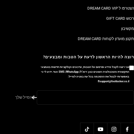
הצטרפו ל DREAM CARD VIP
רכוש GIFT CARD
מקשיבון
תקנון מועדון לקוחות DREAM CARD
רוצה להיות הראשון לדעת על הטבות ומבצעים?
אני רוצה לקבל מידע ופרסום על הטבות, עדכונים וקולקציות חדשות באמצעי
התקשורת והטכנולוגיה השונים כגון: דוא"ל/ SMS /WhatsApp ועוד.ידוע לי כי
באפשרותי לבטל את ההסכמה בכל עת בפניה למייל:
flsupport@footlocker.co.il
האימייל שלך