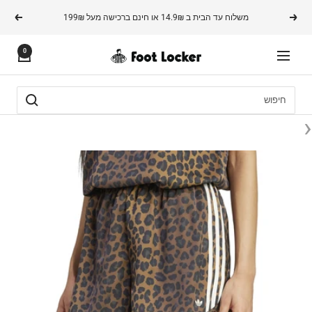
משך
משלוח עד הבית ב 14.9₪ או חינם ברכישה מעל 199₪
הקודם
הבא
תוכן
0
FOOTLOCKER
ניווט
‹