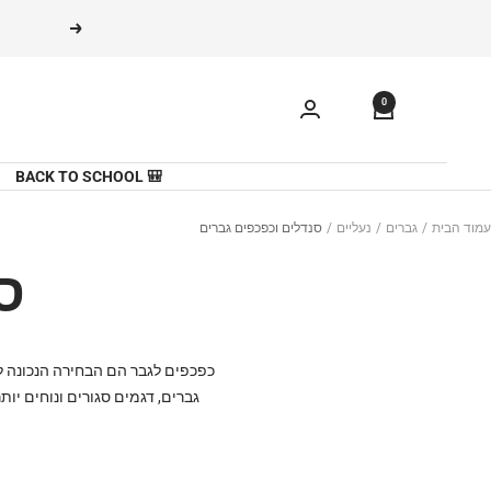
משך
הקודם
תוכן
0
🎒 BACK TO SCHOOL
עמוד הבית
גברים
נעליים
סנדלים וכפכפים גברים
ס
כפכפים לגבר הם הבחירה הנכונה לי
גברים, דגמים סגורים ונוחים יו