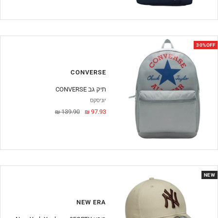
30%OFF
CONVERSE
CONVERSE תיק גב
יוניסקס
מחיר
מחיר
139.90 ₪
97.93 ₪
מבצע
NEW
NEW ERA