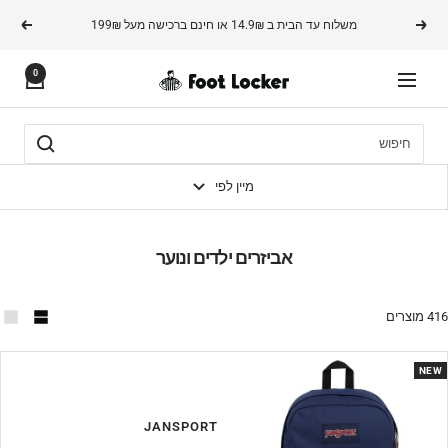
משך
משלוח עד הבית ב 14.9₪ או חינם ברכישה מעל 199₪
הקודם
הבא
תוכן
0
FOOTLOCKER
ניווט
מיין לפי
אביזרים ילדים ונוער
416 מוצרים
NEW
JANSPORT