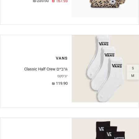
מחיר
מחיר
239.90 ₪
167.93 ₪
מבצע
VANS
S
Classic Half Crew גרביים
M
יוניסקס
מחיר
119.90 ₪
מבצע