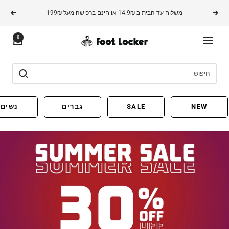
משך
משלוח עד הבית ב 14.9₪ או חינם ברכישה מעל 199₪
הקודם
הבא
תוכן
0
ניווט
FOOTLOCKER
NEW
SALE
גברים
נשים