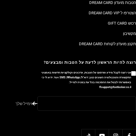
הטבות מועדון DREAM CARD
הצטרפו ל DREAM CARD VIP
רכוש GIFT CARD
מקשיבון
תקנון מועדון לקוחות DREAM CARD
רוצה להיות הראשון לדעת על הטבות ומבצעים?
אני רוצה לקבל מידע ופרסום על הטבות, עדכונים וקולקציות חדשות באמצעי
התקשורת והטכנולוגיה השונים כגון: דוא"ל/ SMS /WhatsApp ועוד.ידוע לי כי
באפשרותי לבטל את ההסכמה בכל עת בפניה למייל:
flsupport@footlocker.co.il
האימייל שלך