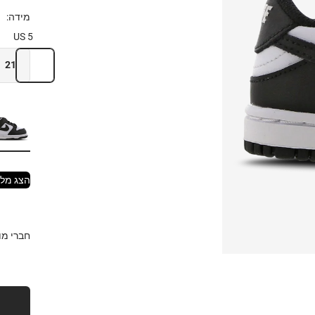
מידה:
1
5 US
21
הצג מלא
חברי מועדון EAM CARD