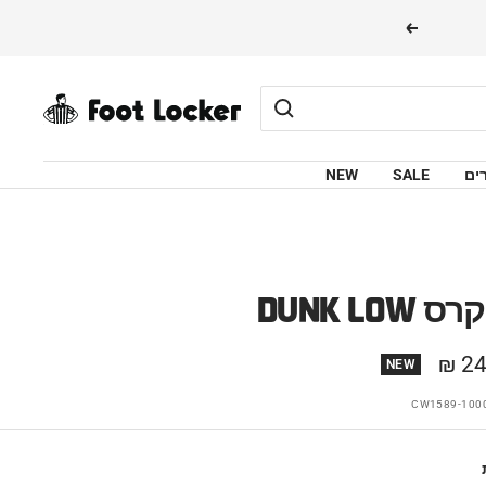
הבא
FOOTLOCKER
ים
SALE
NEW
D סניקרס
24
NEW
CW1589-100