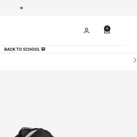
משך
הקודם
תוכן
0
🎒 BACK TO SCHOOL
‹