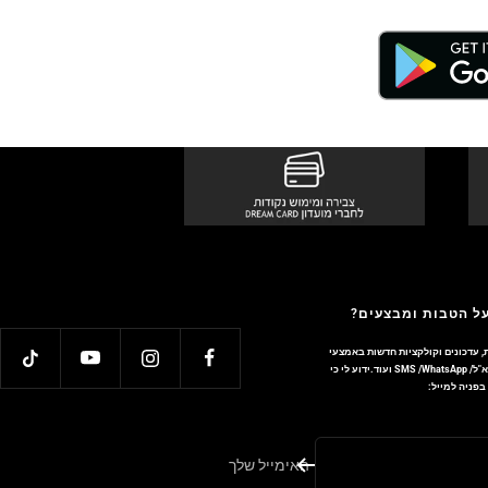
על הטבות ומבצעים?
, עדכונים וקולקציות חדשות באמצעי
התקשורת והטכנולוגיה השונים כגון: דוא"ל/ SMS /WhatsApp ועוד.ידוע לי כי
פניה למייל:
האימייל שלך