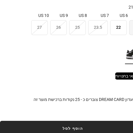
2
10 US
9 US
8 US
7 US
6 US
27
26
25
23.5
22
י בחנויות
DR צוברים כ -
25
נקודות ברכישת מוצר זה
הוסף לסל