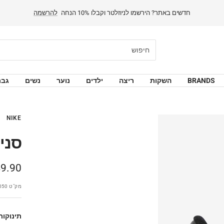
BRANDS
השקות
ריצה
ילדים
נוער
נשים
גבר
NIKE
UNK LOW
מחיר
9.90 ₪
מבצע
מק"ט
050
תינוקות