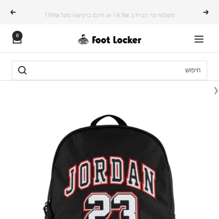
משך
משלוח עד הבית ב 14.9₪ או חינם ברכישה מעל 199₪
הקודם
הבא
תוכן
0
FOOTLOCKER
ניווט
‹