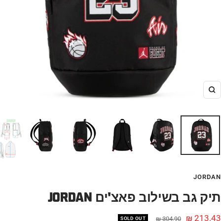
הגדל
JORDAN
JORDAN תיק גב בשילוב פאצ'ים
חיר
213.43 ₪
מחיר
304.90 ₪
SOLD OUT