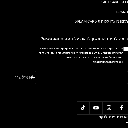
רכוש GIFT CARD
מקשיבון
תקנון מועדון לקוחות DREAM CARD
רוצה להיות הראשון לדעת על הטבות ומבצעים?
אני רוצה לקבל מידע ופרסום על הטבות, עדכונים וקולקציות חדשות באמצעי
התקשורת והטכנולוגיה השונים כגון: דוא"ל/ SMS /WhatsApp ועוד.ידוע לי כי
באפשרותי לבטל את ההסכמה בכל עת בפניה למייל:
flsupport@footlocker.co.il
האימייל שלך
אודות פוט לוקר