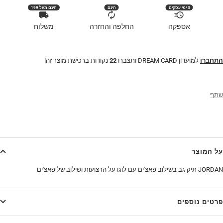
3 ימי עסקים
חינם
חינם מעל 199
אספקה
החלפה והחזרה
משלוח
התחברו
למועדון DREAM CARD ותצברו
22
נקודות ברכישת מוצר זה!
שתף
על המוצר
JORDAN תיק גב בשילוב פאצ'ים עם לוגו על הרצועות ושילוב של פאצ'ים
פרטים נוספים