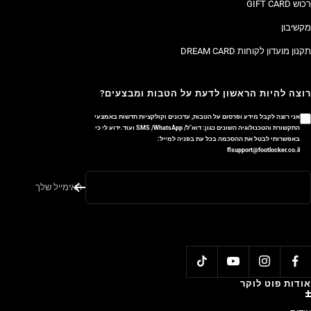
רכוש GIFT CARD
מקשיבון
תקנון מועדון לקוחות DREAM CARD
רוצה להיות הראשון לדעת על הטבות ומבצעים?
אני רוצה לקבל מידע ופרסום על הטבות, עדכונים וקולקציות חדשות באמצעי
התקשורת והטכנולוגיה השונים כגון: דוא"ל/ SMS /WhatsApp ועוד.ידוע לי כי
באפשרותי לבטל את ההסכמה בכל עת בפניה למייל:
flsupport@footlocker.co.il
האימייל שלך
אודות פוט לוקר