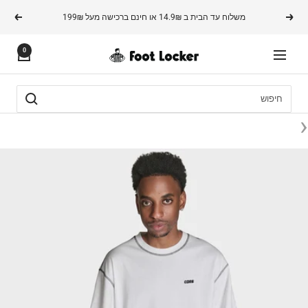
משך
משלוח עד הבית ב 14.9₪ או חינם ברכישה מעל 199₪
הקודם
הבא
תוכן
0
FOOTLOCKER
ניווט
‹