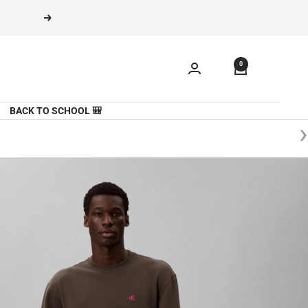
משך
הקודם
תוכן
0
🎒 BACK TO SCHOOL
‹