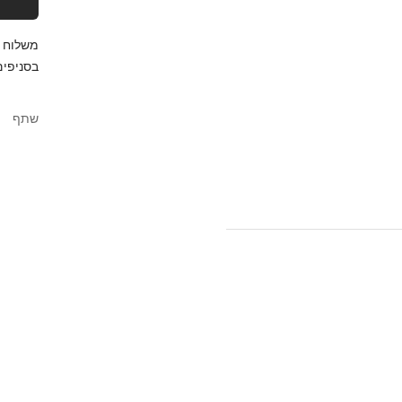
בסניפים
שתף