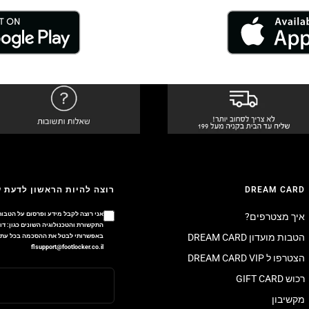
DREAM CARD
רוצה להיות הראשון לדעת 
אני רוצה לקבל מידע ופרסום על הטבות
איך מצטרפים?
הטבות מועדון DREAM CARD
באפשרותי לבטל את ההסכמה בכל עת ב
flsupport@footlocker.co.il
הצטרפו ל DREAM CARD VIP
רכוש GIFT CARD
מקשיבון