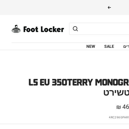
הבא
FOOTLOCKER
ים
SALE
NEW
LS EU 350TERRY MONOG
טשירט
46
4RC296GPAR