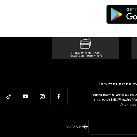
על הטבות ומבצעים?
, עדכונים וקולקציות חדשות באמצעי
התקשורת והטכנולוגיה השונים כגון: דוא"ל/ SMS /WhatsApp ועוד.ידוע לי כי
פניה למייל:
האימייל שלך