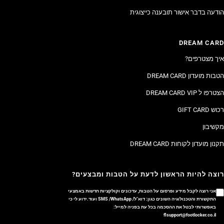
הודעה בדבר אישור תובענה כייצוגית
DREAM CARD
איך מצטרפים?
הטבות מועדון DREAM CARD
הצטרפו ל DREAM CARD VIP
רכוש GIFT CARD
מקשיבון
תקנון מועדון לקוחות DREAM CARD
רוצה להיות הראשון לדעת על הטבות ומבצעים?
אני רוצה לקבל מידע ופרסום על הטבות, עדכונים וקולקציות חדשות באמצעי
התקשורת והטכנולוגיה השונים כגון: דוא"ל/ SMS /WhatsApp ועוד.ידוע לי כי
באפשרותי לבטל את ההסכמה בכל עת בפניה למייל:
flsupport@footlocker.co.il