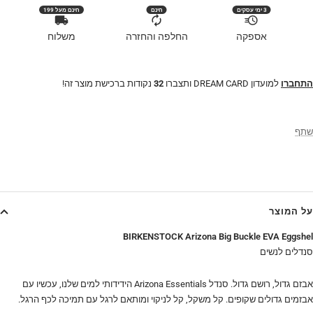
3 ימי עסקים
חינם
חינם מעל 199
אספקה
החלפה והחזרה
משלוח
התחברו
למועדון DREAM CARD ותצברו
32
נקודות ברכישת מוצר זה!
שתף
על המוצר
BIRKENSTOCK Arizona Big Buckle EVA Eggshel
סנדלים ל
נשים
אבזם גדול, רושם גדול. סנדל Arizona Essentials הידידותי למים שלנו, עכשיו עם
אבזמים גדולים שקופים. קל משקל, קל לניקוי ומותאם לרגל עם תמיכה לכף הרגל.