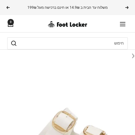
משך
משלוח עד הבית ב 14.9₪ או חינם ברכישה מעל 199₪
הקודם
הבא
תוכן
0
FOOTLOCKER
ניווט
‹