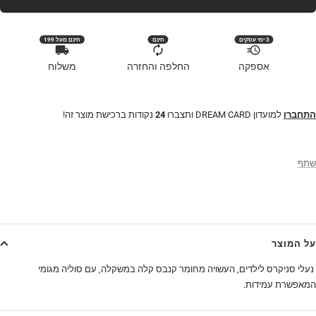
3 ימי עסקים
חינם
חינם מעל 199
אספקה
החלפה והחזרה
משלוח
התחברו
למועדון DREAM CARD ותצברו
24
נקודות ברכישת מוצר זה!
שתף
על המוצר
נעלי סניקרס ל
ילדים
, העשויה מחומר קנבס קלה במשקלה, עם סוליה מגומי
המאפשרת עמידות.