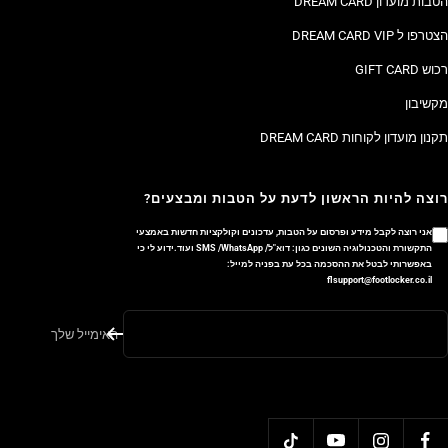
הטבות מועדון DREAM CARD
הצטרפו ל DREAM CARD VIP
רכוש GIFT CARD
מקשיבון
תקנון מועדון לקוחות DREAM CARD
רוצה להיות הראשון לדעת על הטבות ומבצעים?
אני רוצה לקבל מידע ופרסום על הטבות, עדכונים וקולקציות חדשות באמצעי
התקשורת והטכנולוגיה השונים כגון: דוא"ל/ SMS /WhatsApp ועוד.ידוע לי כי
באפשרותי לבטל את ההסכמה בכל עת בפניה למייל:
flsupport@footlocker.co.il
האימייל שלך