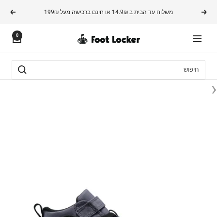
משך
משלוח עד הבית ב 14.9₪ או חינם ברכישה מעל 199₪
הקודם
הבא
תוכן
0
FOOTLOCKER
ניווט
‹