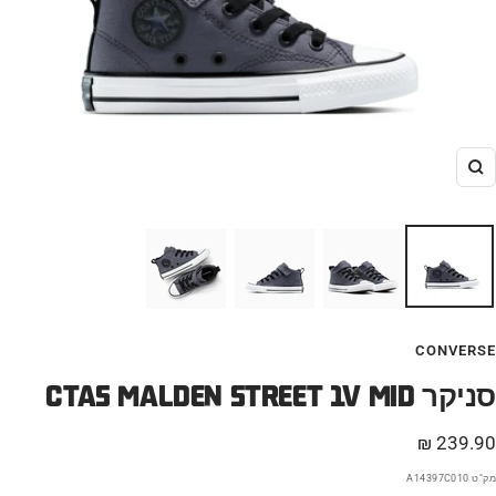
הגדל
CONVERSE
CTAS MALDEN STREET 1V MID סניקר
חיר
239.90 ₪
בצע
מק"ט
A14397C010