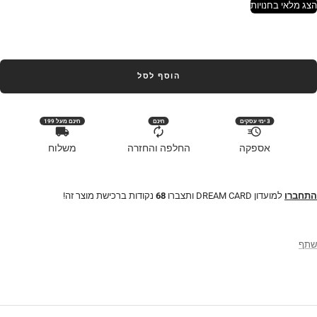
הצג מלאי בחנויות
הוסף לסל
3 ימי עסקים
חינם
חינם מעל 199
אספקה
החלפה והחזרה
משלוח
התחברו
למועדון DREAM CARD ותצברו
68
נקודות ברכישת מוצר זה!
שתף