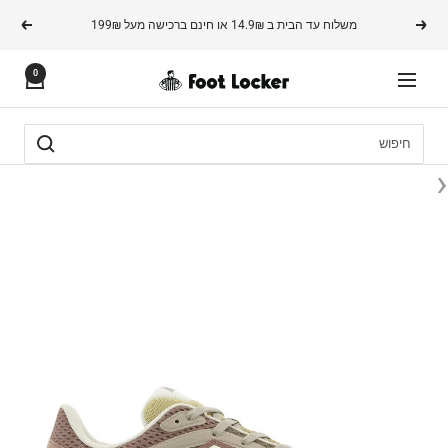
משך
משלוח עד הבית ב 14.9₪ או חינם ברכישה מעל 199₪
הקודם
הבא
תוכן
0
FOOTLOCKER
ניווט
‹