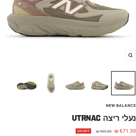
הגדל
NEW BALANCE
UTRNAC נעלי ריצה
חיר
671.30 ₪
מחיר
959.00 ₪
30%OFF