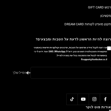
רכוש GIFT CARD
מקשיבון
תקנון מועדון לקוחות DREAM CARD
רוצה להיות הראשון לדעת על הטבות ומבצעים?
אני רוצה לקבל מידע ופרסום על הטבות, עדכונים וקולקציות חדשות באמצעי
התקשורת והטכנולוגיה השונים כגון: דוא"ל/ SMS /WhatsApp ועוד.ידוע לי כי
באפשרותי לבטל את ההסכמה בכל עת בפניה למייל:
flsupport@footlocker.co.il
האימייל שלך
אודות פוט לוקר