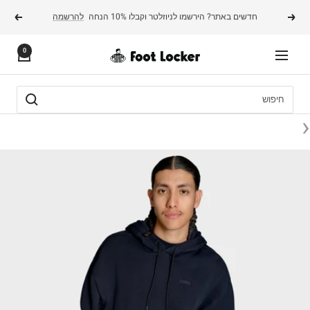
משך
משלוח עד הבית ב 14.9₪ או חינם ברכישה מעל 199₪
הקודם
הבא
תוכן
0
FOOTLOCKER
ניווט
‹