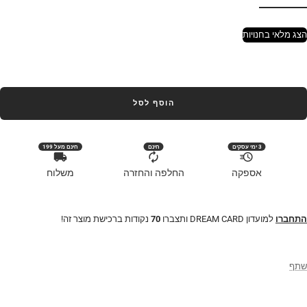
הצג מלאי בחנויות
הוסף לסל
3 ימי עסקים
חינם
חינם מעל 199
אספקה
החלפה והחזרה
משלוח
התחברו
למועדון DREAM CARD ותצברו
70
נקודות ברכישת מוצר זה!
שתף