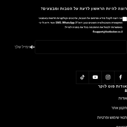
רוצה להיות הראשון לדעת על הטבות ומבצעים?
אני רוצה לקבל מידע ופרסום על הטבות, עדכונים וקולקציות חדשות באמצעי
התקשורת והטכנולוגיה השונים כגון: דוא"ל/ SMS /WhatsApp ועוד.ידוע לי כי
באפשרותי לבטל את ההסכמה בכל עת בפניה למייל:
flsupport@footlocker.co.il
האימייל שלך
אודות פוט לוקר
אודות
תקנון אתר
תנאי שימוש ופרטיות