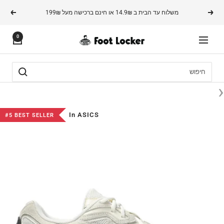
משך
משלוח עד הבית ב 14.9₪ או חינם ברכישה מעל 199₪
הקודם
הבא
תוכן
0
FOOTLOCKER
ניווט
‹
In ASICS
#5 BEST SELLER