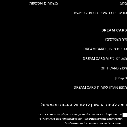
בלוג
משלוחים ואספקות
הודעה בדבר אישור תובענה כייצוגית
DREAM CARD
איך מצטרפים?
הטבות מועדון DREAM CARD
הצטרפו ל DREAM CARD VIP
רכוש GIFT CARD
מקשיבון
תקנון מועדון לקוחות DREAM CARD
רוצה להיות הראשון לדעת על הטבות ומבצעים?
אני רוצה לקבל מידע ופרסום על הטבות, עדכונים וקולקציות חדשות באמצעי
התקשורת והטכנולוגיה השונים כגון: דוא"ל/ SMS /WhatsApp ועוד.ידוע לי כי
באפשרותי לבטל את ההסכמה בכל עת בפניה למייל: