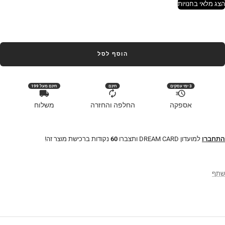
הצג מלאי בחנויות
הוסף לסל
3 ימי עסקים
חינם
חינם מעל 199
אספקה
החלפה והחזרה
משלוח
התחברו
למועדון DREAM CARD ותצברו
60
נקודות ברכישת מוצר זה!
שתף