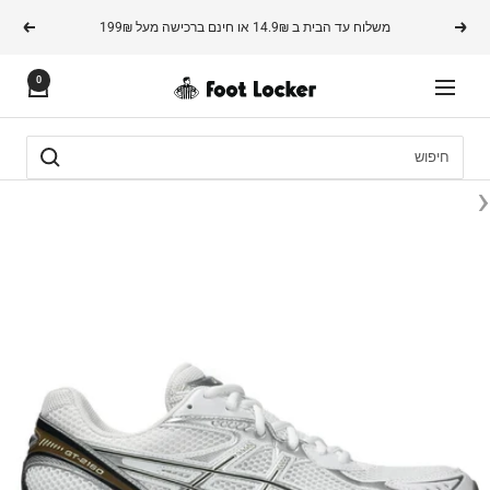
משך
משלוח עד הבית ב 14.9₪ או חינם ברכישה מעל 199₪
הקודם
הבא
תוכן
0
FOOTLOCKER
ניווט
‹