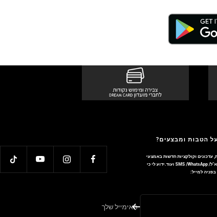
על הטבות ומבצעים?
, עדכונים וקולקציות חדשות באמצעי
התקשורת והטכנולוגיה השונים כגון: דוא"ל/ SMS /WhatsApp ועוד.ידוע לי כי
פניה למייל:
האימייל שלך