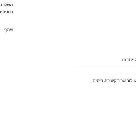
בסניפים
שתף
יקורות