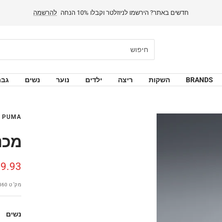
BRANDS
השקות
ריצה
ילדים
נוער
נשים
גבר
PUMA
W RISE
מחיר
9.93 ₪
מבצע
מק"ט
360
נשים