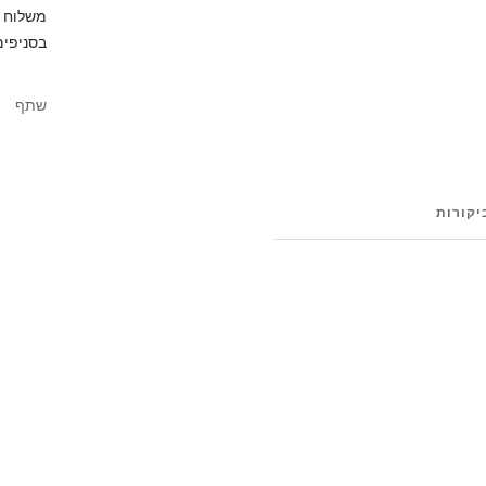
בסניפים
שתף
יקורות