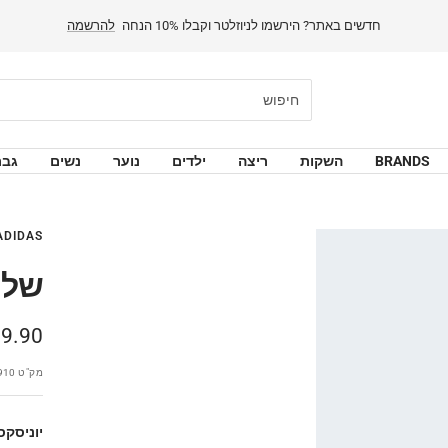
BRANDS
השקות
ריצה
ילדים
נוער
נשים
גבר
ADIDAS
W CUT
מחיר
9.90 ₪
מבצע
מק"ט
910
יוניסקס