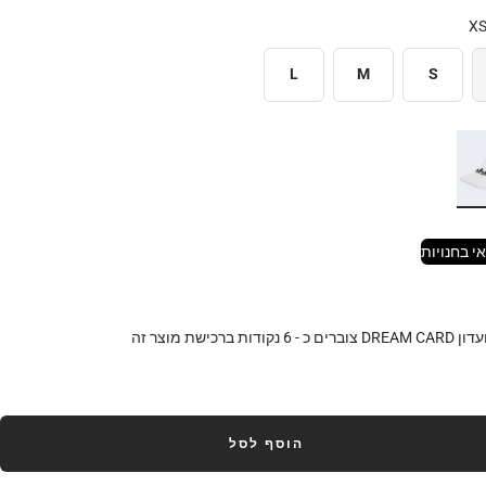
X
L
M
S
י בחנויות
DR צוברים כ -
6
נקודות ברכישת מוצר זה
הוסף לסל