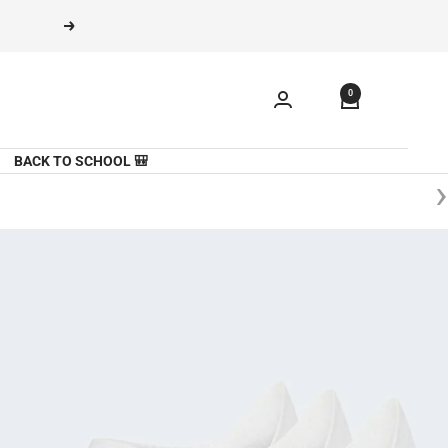
משך
הקודם
תוכן
0
🎒 BACK TO SCHOOL
‹