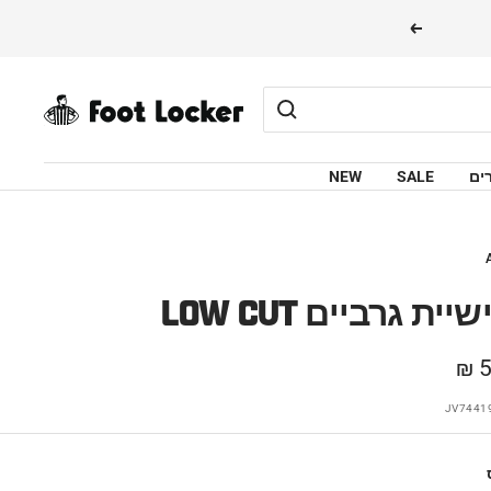
הבא
FOOTLOCKER
ים
SALE
NEW
LO שלישיית גרביים
5
JV7441