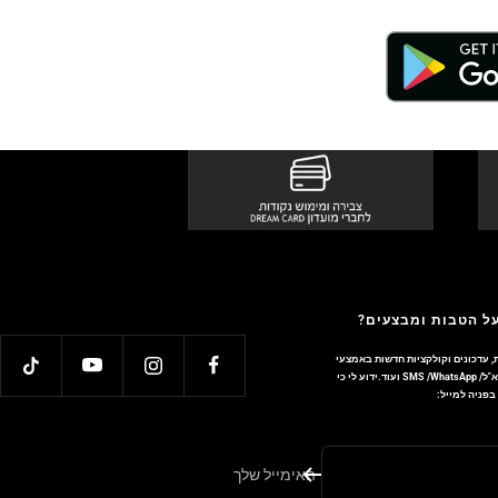
על הטבות ומבצעים?
, עדכונים וקולקציות חדשות באמצעי
התקשורת והטכנולוגיה השונים כגון: דוא"ל/ SMS /WhatsApp ועוד.ידוע לי כי
פניה למייל:
האימייל שלך