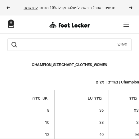
משך
חדשים באתר? הירשמו לניוזלטר וקבלו 10% הנחה
להרשמה
הקודם
הבא
תוכן
0
FOOTLOCKER
ניווט
CHAMPION_SIZE CHART_CLOTHES_WOMEN
Champion | בגדים | נשים
מידה
מידה EU
UK מידה
8
36
XS
10
38
S
12
40
M