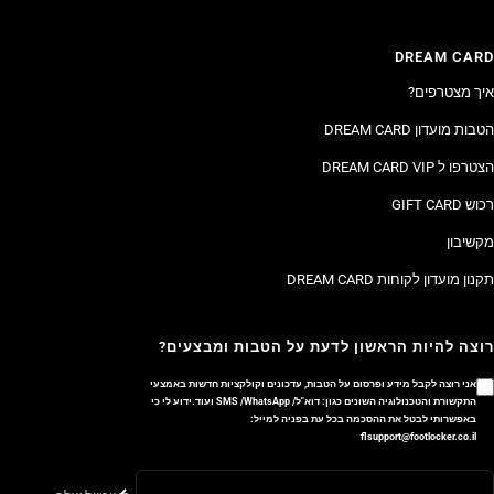
DREAM CARD
איך מצטרפים?
הטבות מועדון DREAM CARD
הצטרפו ל DREAM CARD VIP
רכוש GIFT CARD
מקשיבון
תקנון מועדון לקוחות DREAM CARD
רוצה להיות הראשון לדעת על הטבות ומבצעים?
אני רוצה לקבל מידע ופרסום על הטבות, עדכונים וקולקציות חדשות באמצעי
התקשורת והטכנולוגיה השונים כגון: דוא"ל/ SMS /WhatsApp ועוד.ידוע לי כי
באפשרותי לבטל את ההסכמה בכל עת בפניה למייל:
flsupport@footlocker.co.il