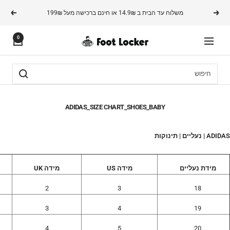
משך
משלוח עד הבית ב 14.9₪ או חינם ברכישה מעל 199₪
הקודם
הבא
תוכן
0
FOOTLOCKER
ניווט
ADIDAS_SIZE CHART_SHOES_BABY
ADIDAS | נעליים | תינוקות
מידת נעליים
מידה US
מידה UK
2
3
18
3
4
19
4
5
20