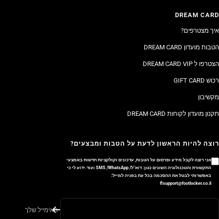
DREAM CARD
איך מצטרפים?
הטבות מועדון DREAM CARD
הצטרפו ל DREAM CARD VIP
רכוש GIFT CARD
מקשיבון
תקנון מועדון לקוחות DREAM CARD
רוצה להיות הראשון לדעת על הטבות ומבצעים?
אני רוצה לקבל מידע ופרסום על הטבות, עדכונים וקולקציות חדשות באמצעי
התקשורת והטכנולוגיה השונים כגון: דוא"ל/ SMS /WhatsApp ועוד.ידוע לי כי
באפשרותי לבטל את ההסכמה בכל עת בפניה למייל:
flsupport@footlocker.co.il
האימייל שלך