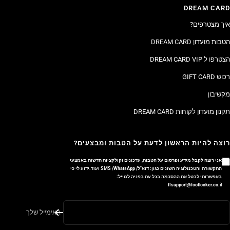
DREAM CARD
איך מצטרפים?
הטבות מועדון DREAM CARD
הצטרפו ל DREAM CARD VIP
רכוש GIFT CARD
מקשיבון
תקנון מועדון לקוחות DREAM CARD
רוצה להיות הראשון לדעת על הטבות ומבצעים?
אני רוצה לקבל מידע ופרסום על הטבות, עדכונים וקולקציות חדשות באמצעי
התקשורת והטכנולוגיה השונים כגון: דוא"ל/ SMS /WhatsApp ועוד.ידוע לי כי
באפשרותי לבטל את ההסכמה בכל עת בפניה למייל:
flsupport@footlocker.co.il
האימייל שלך