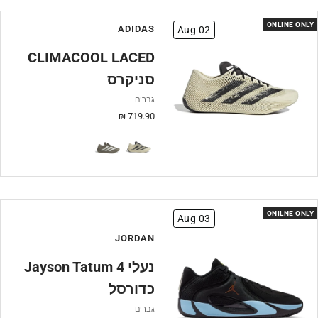
ONLINE ONLY
ADIDAS
Aug 02
CLIMACOOL LACED
סניקרס
גברים
מחיר
719.90 ₪
מבצע
ONILNE ONLY
Aug 03
JORDAN
Jayson Tatum 4 נעלי
כדורסל
גברים