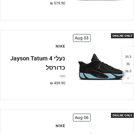
מחיר
579.90 ₪
מבצע
ONILNE ONLY
Aug 03
NIKE
Jayson Tatum 4 נעלי
35.5
36
כדורסל
36.5
נוער
37.5
מחיר
439.90 ₪
38
מבצע
38.5
39
40
ONILNE ONLY
Aug 06
NIKE