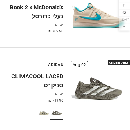
Book 2 x McDonald's
41
42
נעלי כדורסל
42.5
גברים
43
מחיר
709.90 ₪
44
מבצע
44.5
45
45.5
46
ONLINE ONLY
ADIDAS
Aug 02
47
CLIMACOOL LACED
47.5
סניקרס
גברים
מחיר
719.90 ₪
מבצע