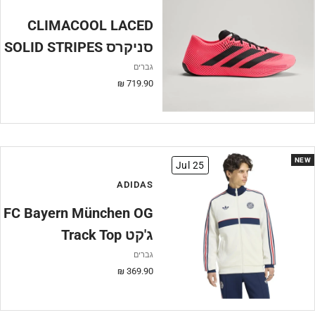
CLIMACOOL LACED
SOLID STRIPES סניקרס
גברים
מחיר
719.90 ₪
מבצע
NEW
Jul 25
ADIDAS
FC Bayern München OG
Track Top ג'קט
גברים
מחיר
369.90 ₪
מבצע