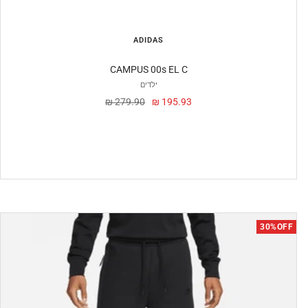
ADIDAS
CAMPUS 00s EL C
ילדים
מחיר
מחיר
279.90 ₪
195.93 ₪
מבצע
30%OFF