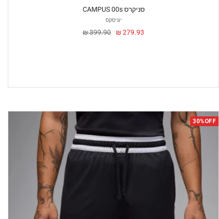
CAMPUS 00s סניקרס
יוניסקס
מחיר
מחיר
399.90 ₪
279.93 ₪
מבצע
30%OFF