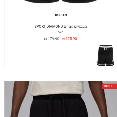
JORDAN
SPORT DIAMOND מכנסיים קצרים
נוער
מחיר
מחיר
179.90 ₪
125.93 ₪
מבצע
30%OFF