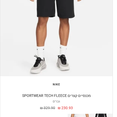
NIKE
SPORTWEAR TECH FLEECE מכנסיים קצרים
גברים
מחיר
מחיר
329.90 ₪
230.93 ₪
מבצע