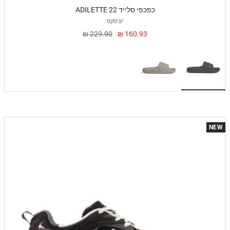
ADILETTE 22 כפכפי סלייד
יוניסקס
מחיר
מחיר
229.90 ₪
160.93 ₪
מבצע
NEW