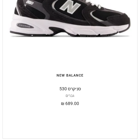
NEW BALANCE
530 סניקרס
גברים
מחיר
689.00 ₪
מבצע